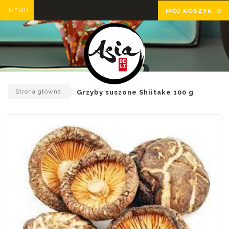
MENU
MÓJ KOSZYK
0
Strona główna
Grzyby suszone Shiitake 100 g