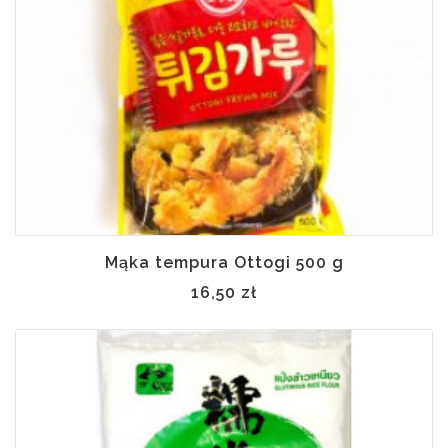
ynie
Mąka tempura Ottogi 500 g
16,50 zł