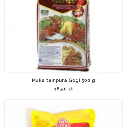
Mąka tempura Gogi 500 g
16,50 zł
 w