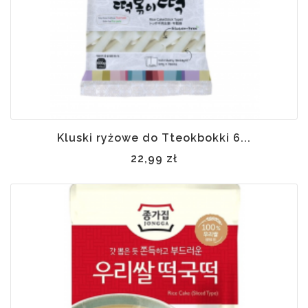
Kluski ryżowe do Tteokbokki 6...
22,99 zł
 w
ynie