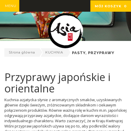
MENU
MÓJ KOSZYK
0
Strona główna
KUCHNIA
PASTY, PRZYPRAWY
Przyprawy japońskie i
orientalne
Kuchnia azjatycka słynie z aromatycznych smaków, uzyskiwanych
głównie dzięki świeżym, zróżnicowanym składnikom i ciekawym
połączeniom produktów. Równie ważną rolę w kuchni m.in. japońskiej
odgrywają przyprawy azjatyckie, dodające daniom wyrazistości i
indywidualnego charakteru. Warto zaznaczyć, że w Kraju Kwitnącej
Wiśni przypraw japońskich używa się po to, aby podkreślić walory