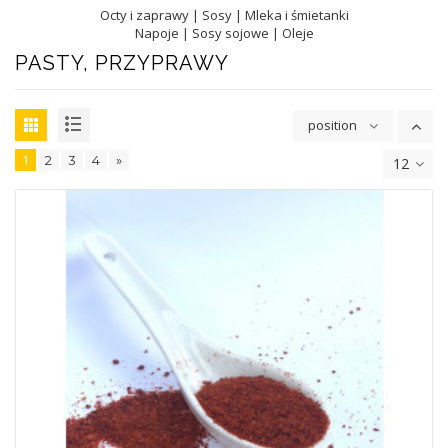
Octy i zaprawy
|
Sosy
|
Mleka i śmietanki
Napoje
|
Sosy sojowe
|
Oleje
PASTY, PRZYPRAWY
position
1
2
3
4
»
12