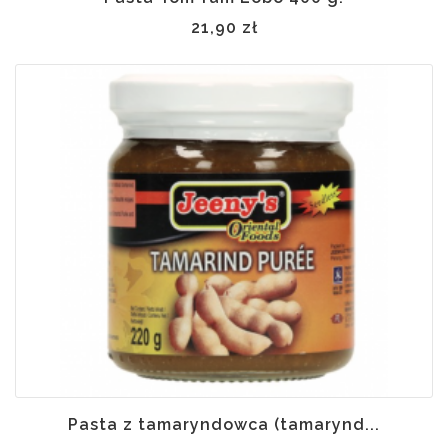
21,90 zł
 w
ynie
Pasta z tamaryndowca (tamarynd...