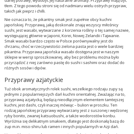
danej potrawy, wydobyć jej naturalne aromaty. Przyprawy mają być
tłem. Z tego powodu stroni się od nadmiaru wielu ostrych przypraw,
takich jak pieprz i chilli.
Nie oznacza to, że pikantny smak jest zupełnie obcy kuchni
japońskiej. Przyprawą, jaką doskonale znają wszyscy miłośnicy
sushi, jest wasabi, wytwarzane z korzenia rośliny o tej samej nazwie,
występującej głównie w Japonii, Korei, Nowej Zelandii i Tajwanie.
Smak wasabi bardzo często w Polsce porównywalny jest do
chrzanu, choć w rzeczywistości zielona pasta jest o wiele bardziej
pikantna. Przyprawa japońska wasabi dostępna jest w naszym
sklepie w wersji sproszkowanej, aby bez problemu można było
przyrządzić z niej zarówno pastę do sushi i sashimi oraz dodać do
różnych sosów i dipów.
Przyprawy azjatyckie
Tuż obok aromatycznych rolek sushi, wszelkiego rodzaju zupy są
jednymi z popularniejszych dań kuchni orientalnej. Zważając na to,
przyprawą azjatycką, będącą nieodłącznym elementem tamtejszej
kuchni, jest dashi, czyli inaczej mówiąc – bulion w proszku. Ten
rodzaj japońskiej przyprawy wytwarzany jest z suszonej i wędzonej
ryby bonito, zwanej katsuobushi, a także wodorostów konbu.
Wyróżnia się delikatnym smakiem, dlatego jest doskonałą bazą do
zup m.in. miso-shiru lub ramen i innych popularnych w Azji dań.