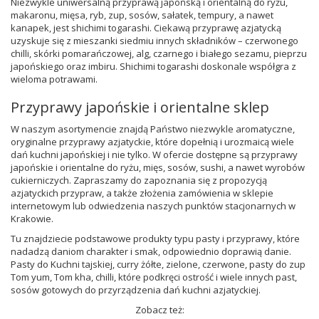
Niezwykle uniwersalną przyprawą japońską i orientalną do ryżu,
makaronu, mięsa, ryb, zup, sosów, sałatek, tempury, a nawet
kanapek, jest shichimi togarashi. Ciekawą przyprawę azjatycką
uzyskuje się z mieszanki siedmiu innych składników – czerwonego
chilli, skórki pomarańczowej, alg, czarnego i białego sezamu, pieprzu
japońskiego oraz imbiru. Shichimi togarashi doskonale współgra z
wieloma potrawami.
Przyprawy japońskie i orientalne sklep
W naszym asortymencie znajdą Państwo niezwykle aromatyczne,
oryginalne przyprawy azjatyckie, które dopełnią i urozmaicą wiele
dań kuchni japońskiej i nie tylko. W ofercie dostępne są przyprawy
japońskie i orientalne do ryżu, mięs, sosów, sushi, a nawet wyrobów
cukierniczych. Zapraszamy do zapoznania się z propozycją
azjatyckich przypraw, a także złożenia zamówienia w sklepie
internetowym lub odwiedzenia naszych punktów stacjonarnych w
Krakowie.
Tu znajdziecie podstawowe produkty typu pasty i przyprawy, które
nadadzą daniom charakter i smak, odpowiednio doprawią danie.
Pasty do Kuchni tajskiej, curry żółte, zielone, czerwone, pasty do zup
Tom yum, Tom kha, chilli, które podkręci ostrość i wiele innych past,
sosów gotowych do przyrządzenia dań kuchni azjatyckiej.
Zobacz też: