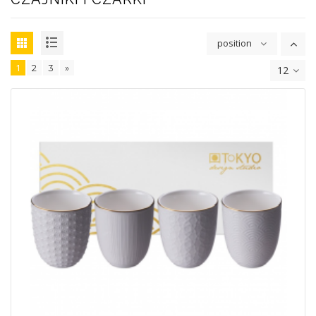
position
1
2
3
»
12