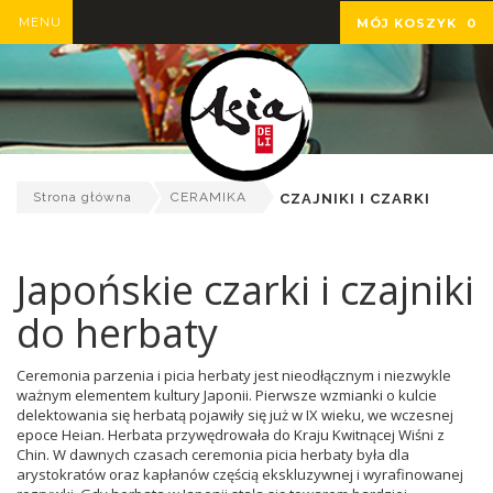
MENU
MÓJ KOSZYK
0
Strona główna
CERAMIKA
CZAJNIKI I CZARKI
Japońskie czarki i czajniki
do herbaty
Ceremonia parzenia i picia herbaty jest nieodłącznym i niezwykle
ważnym elementem kultury Japonii. Pierwsze wzmianki o kulcie
delektowania się herbatą pojawiły się już w IX wieku, we wczesnej
epoce Heian. Herbata przywędrowała do Kraju Kwitnącej Wiśni z
Chin. W dawnych czasach ceremonia picia herbaty była dla
arystokratów oraz kapłanów częścią ekskluzywnej i wyrafinowanej