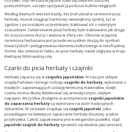
rozrywki. Gdy herbata w Japonii stała się towarem bardziej
powszechnym, zaczęto spożywać ją podczas kultów religijnych.
Według dawnych wierzeń każdy, kto brał udział w ceremonii picia
herbaty, musiał osiągnąć harmonię i wewnętrzny spokój, żyć w
zgodzie z pozostałymi uczestnikami, traktować ich z należytym
szacunkiem. Celebrowanie picia herbaty było traktowane jak droga
do oczyszczenia duszy i wejścia w sferę zen. Obecnie w Japonii
ceremonia herbaciana jest przede wszystkim okazją do spotkań
towarzyskich i pielęgnowania elementu kulturowego w nieoficjalnej
formie. Nie zmienia to faktu, że picie herbaty nadal odgrywa w Kraju
Kwitnącej Wiśni ważną rolę.
Czarki do picia herbaty i czajniki
Herbatę zaparza się w
czajniku japońskim
. W naszym sklepie
znajdą Państwo różnego rodzaju
czajniki do herbaty
, wykonane z
trwałych i zapewniających izolację termiczną materiałów, dzięki
czemu można dłużej delektować się aromatycznym, ciepłym
napojem. Wszystkie dostępne w asortymencie
czajniki japońskie
do zaparzania herbaty
są wykonane na wzór tradycyjnych
dzbanków. W zestawie znajduje się
czajnik japoński
, sitko
pozwalające na łatwiejsze zaparzanie herbaty liściastej, a także
przykrywka. Całość zapakowana jest w eleganckie pudełko, stąd
japoński czajnik do herbaty
sprawdzi się idealnie jako prezent.