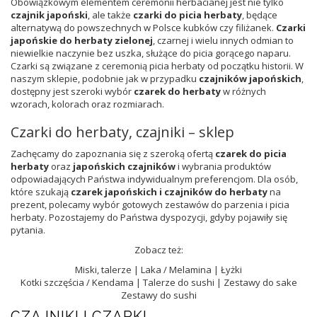
Obowiązkowym elementem ceremonii herbacianej jest nie tylko
czajnik japoński
, ale także
czarki do picia herbaty
, będące
alternatywą do powszechnych w Polsce kubków czy filiżanek.
Czarki
japońskie do herbaty zielonej
, czarnej i wielu innych odmian to
niewielkie naczynie bez uszka, służące do picia gorącego naparu.
Czarki są związane z ceremonią picia herbaty od początku historii. W
naszym sklepie, podobnie jak w przypadku
czajników japońskich
,
dostępny jest szeroki wybór
czarek do herbaty
w różnych
wzorach, kolorach oraz rozmiarach.
Czarki do herbaty, czajniki – sklep
Zachęcamy do zapoznania się z szeroką ofertą
czarek do picia
herbaty
oraz
japońskich czajników
i wybrania produktów
odpowiadających Państwa indywidualnym preferencjom. Dla osób,
które szukają
czarek japońskich i czajników do herbaty
na
prezent, polecamy wybór gotowych zestawów do parzenia i picia
herbaty. Pozostajemy do Państwa dyspozycji, gdyby pojawiły się
pytania.
Zobacz też:
Miski, talerze
|
Laka / Melamina
|
Łyżki
Kotki szczęścia / Kendama
|
Talerze do sushi
|
Zestawy do sake
Zestawy do sushi
CZAJNIKI I CZARKI