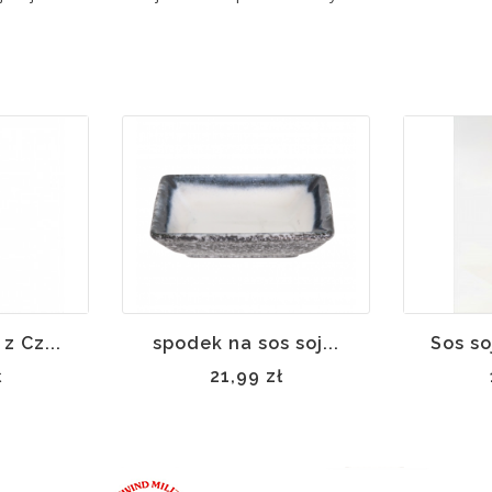
z Cz...
spodek na sos soj...
Sos so
ł
21,99 zł