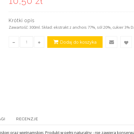
10,50 zł
Krótki opis
Zawartość: 300ml. Skład: ekstrakt z anchois 77%, sól 20%, cukier 3% D
Dodaj do koszyka
AGI
RECENZJE
skiej oraz wietnamskiej. Produkt w pełni naturalny - nie zawiera konser