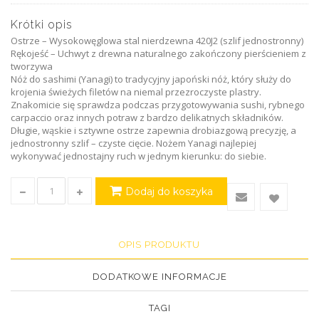
Krótki opis
Ostrze – Wysokowęglowa stal nierdzewna 420J2 (szlif jednostronny)
Rękojeść – Uchwyt z drewna naturalnego zakończony pierścieniem z
tworzywa
Nóż do sashimi (Yanagi) to tradycyjny japoński nóż, który służy do
krojenia świeżych filetów na niemal przezroczyste plastry.
Znakomicie się sprawdza podczas przygotowywania sushi, rybnego
carpaccio oraz innych potraw z bardzo delikatnych składników.
Długie, wąskie i sztywne ostrze zapewnia drobiazgową precyzję, a
jednostronny szlif – czyste cięcie. Nożem Yanagi najlepiej
wykonywać jednostajny ruch w jednym kierunku: do siebie.
Dodaj do koszyka
OPIS PRODUKTU
DODATKOWE INFORMACJE
TAGI