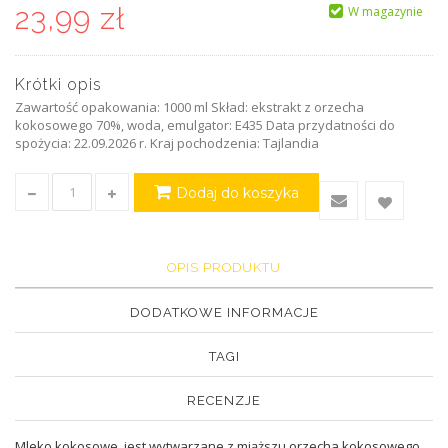
23,99 zł
W magazynie
Krótki opis
Zawartość opakowania: 1000 ml Skład: ekstrakt z orzecha
kokosowego 70%, woda, emulgator: E435 Data przydatności do
spożycia: 22.09.2026 r. Kraj pochodzenia: Tajlandia
Dodaj do koszyka
OPIS PRODUKTU
DODATKOWE INFORMACJE
TAGI
RECENZJE
Mleko kokosowe, jest wytwarzane z miąższu orzecha kokosowego.