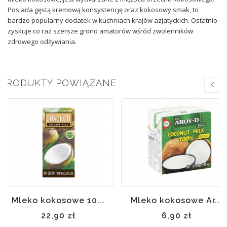
Posiada gęstą kremową konsystencję oraz kokosowy smak, to
bardzo popularny dodatek w kuchniach krajów azjatyckich. Ostatnio
zyskuje co raz szersze grono amatorów wśród zwolenników
zdrowego odżywiania.
PRODUKTY POWIĄZANE
Br
mag
Mleko kokosowe 10...
Mleko kokosowe Ar...
22,90 zł
6,90 zł