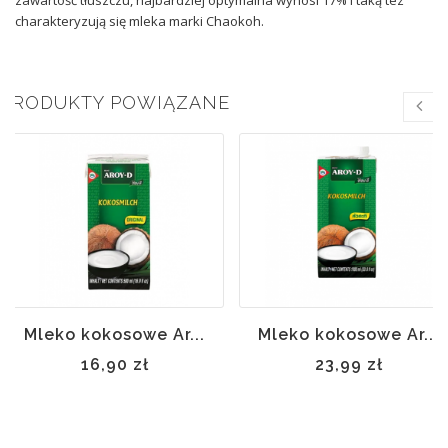
zawartość tłuszczu, najbardziej optymalna wynosi 17% i taką tez
charakteryzują się mleka marki Chaokoh.
PRODUKTY POWIĄZANE
nie
Mleko kokosowe Ar...
Mleko kokosowe Ar...
16,90 zł
23,99 zł