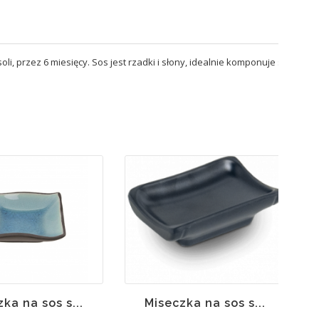
 przez 6 miesięcy. Sos jest rzadki i słony, idealnie komponuje się z
Brak w
magazynie
ka na sos s...
Miseczka na sos s...