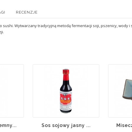
AGI
RECENZJE
hi. Wytwarzany tradycyjną metodą fermentacji soji, pszenicy, wody i soli,
i.
emny...
Sos sojowy jasny ...
Misecz