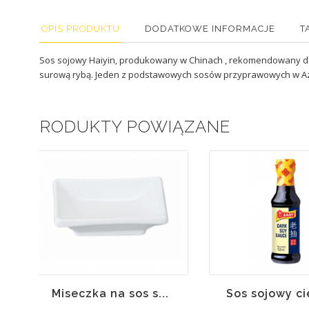
OPIS PRODUKTU
DODATKOWE INFORMACJE
T
Sos sojowy Haiyin, produkowany w Chinach , rekomendowany do sus
surową rybą. Jeden z podstawowych sosów przyprawowych w Azj
PRODUKTY POWIĄZANE
Brak w
magazynie
Miseczka na sos s...
Sos sojowy ci