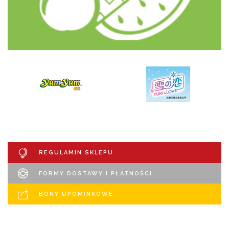
REGULAMIN SKLEPU
FORMY DOSTAWY I PŁATNOŚCI
BONY UPOMINKOWE