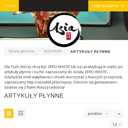
MENU
MÓJ KOSZYK
0
Strona główna
KUCHNIA
ARTYKUŁY PŁYNNE
Dla Tych ,którzy chcą być ZERO WASTE lub są i praktykują w części, po
artykuły płynne i suche zapraszamy do działu ZERO WASTE.
Gdybyście mieli wątpliwości i chcieli skorzystać z Naszych przepisów,
zapraszamy http://asiadeli.pl/przepisy. Cieszcie się gotowaniem i
dzielcie się z Nami Waszą radością!
ARTYKUŁY PŁYNNE
position
12