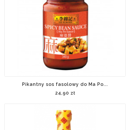
 w
ynie
Pikantny sos fasolowy do Ma Po...
24,90 zł