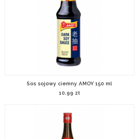
Sos sojowy ciemny AMOY 150 ml
10,99 zł
 w
ynie