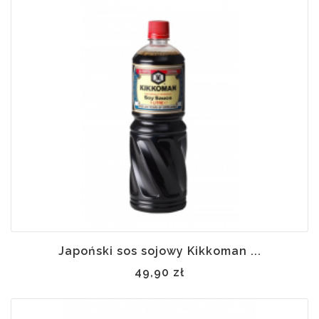
 w
ynie
Japoński sos sojowy Kikkoman ...
49,90 zł