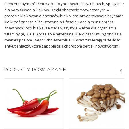
nieocenionym źródłem białka. Wyhodowano ją w Chinach, specjalnie
dla pozyskiwania kiełków. Dzięki obecności wytwarzanych w
procesie kiełkowania enzymów białko jest łatwoprzyswajalne, same
kiełki zaś znacznie lżej strawne niż fasola. Fasola mung oprócz
znacznych ilości białka, zawiera wszystkie ważne dla organizmu
witaminy (A, B, C i E) oraz sole mineralne. Kiełki fasoli mung obniżają
również poziom „złego" cholesterolu LDL oraz zawierają duże ilości
antyutleniaczy, które zapobiegają chorobom serca i nowotworom.
PRODUKTY POWIĄZANE