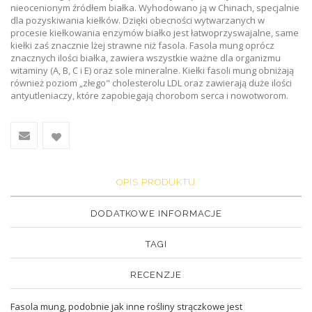
nieocenionym źródłem białka. Wyhodowano ją w Chinach, specjalnie
dla pozyskiwania kiełków. Dzięki obecności wytwarzanych w
procesie kiełkowania enzymów białko jest łatwoprzyswajalne, same
kiełki zaś znacznie lżej strawne niż fasola. Fasola mung oprócz
znacznych ilości białka, zawiera wszystkie ważne dla organizmu
witaminy (A, B, C i E) oraz sole mineralne. Kiełki fasoli mung obniżają
również poziom „złego" cholesterolu LDL oraz zawierają duże ilości
antyutleniaczy, które zapobiegają chorobom serca i nowotworom.
OPIS PRODUKTU
DODATKOWE INFORMACJE
TAGI
RECENZJE
Fasola mung, podobnie jak inne rośliny strączkowe jest