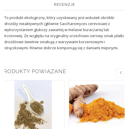
RECENZJE
To produkt ekologiczny, który uzyskiwany jest wskutek obróbki
drożdży nieaktywnych (głównie Saccharomyces cerevisiae) z
wykorzystaniem glukozy zawartej w melasie buraczanej lub
trzcinowej. Ze względu na oryginalny orzechowo-serowy smak płatki
drożdżowe świetnie smakują z warzywami korzeniowymi i
strączkowymi. Równie dobrze komponują się z daniami mięsnymi.
PRODUKTY POWIĄZANE
nie