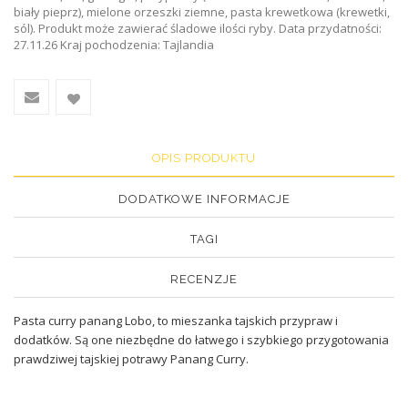
biały pieprz), mielone orzeszki ziemne, pasta krewetkowa (krewetki,
sól). Produkt może zawierać śladowe ilości ryby. Data przydatności:
27.11.26 Kraj pochodzenia: Tajlandia
OPIS PRODUKTU
DODATKOWE INFORMACJE
TAGI
RECENZJE
Pasta curry panang Lobo, to mieszanka tajskich przypraw i
dodatków. Są one niezbędne do łatwego i szybkiego przygotowania
prawdziwej tajskiej potrawy Panang Curry.