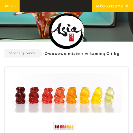
MENU
MÓJ KOSZYK
0
Strona główna
Owocowe misie z witaminą C 1 kg