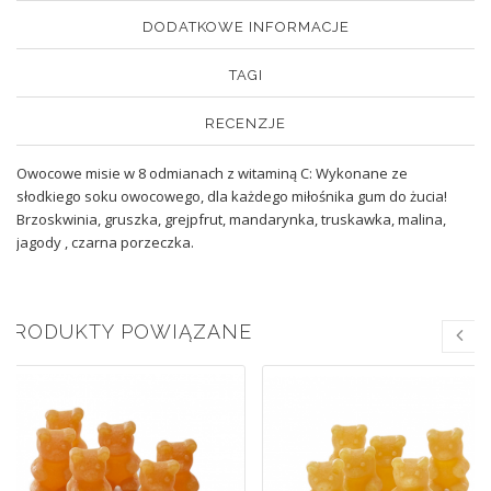
DODATKOWE INFORMACJE
TAGI
RECENZJE
Owocowe misie w 8 odmianach z witaminą C: Wykonane ze
słodkiego soku owocowego, dla każdego miłośnika gum do żucia!
Brzoskwinia, gruszka, grejpfrut, mandarynka, truskawka, malina,
jagody , czarna porzeczka.
PRODUKTY POWIĄZANE
Br
mag