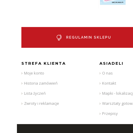
REGULAMIN SKLEPU
STREFA KLIENTA
ASIADELI
Moje konto
O nas
Historia zamówień
Kontakt
Lista życzeń
Mapki - lokalizac
Zwroty i reklamacje
Warsztaty gotow
Przepisy