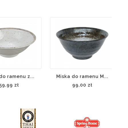
Brak w
Brak w
magazynie
magazynie
do ramenu z...
Miska do ramenu M...
59,99 zł
99,00 zł