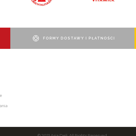
FORMY DOSTAWY I PŁATNOŚCI
je
ania
© 2021 Asia Deli. All Rights Reserved.