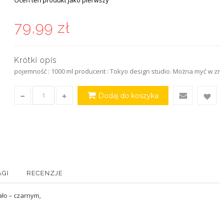
Oceń ten produkt jako pierwszy
79,99 zł
Krótki opis
pojemność : 1000 ml producent : Tokyo design studio. Można myć w 
Dodaj do koszyka
AGI
RECENZJE
ało – czarnym,