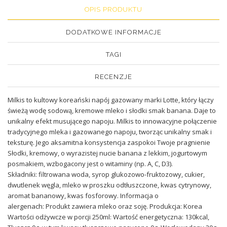
OPIS PRODUKTU
DODATKOWE INFORMACJE
TAGI
RECENZJE
Milkis to kultowy koreański napój gazowany marki Lotte, który łączy
świeżą wodę sodową, kremowe mleko i słodki smak banana. Daje to
unikalny efekt musującego napoju. Milkis to innowacyjne połączenie
tradycyjnego mleka i gazowanego napoju, tworząc unikalny smak i
teksturę. Jego aksamitna konsystencja zaspokoi Twoje pragnienie
Słodki, kremowy, o wyrazistej nucie banana z lekkim, jogurtowym
posmakiem, wzbogacony jest o witaminy (np. A, C, D3).
Składniki: filtrowana woda, syrop glukozowo-fruktozowy, cukier,
dwutlenek węgla, mleko w proszku odtłuszczone, kwas cytrynowy,
aromat bananowy, kwas fosforowy. Informacja o
alergenach: Produkt zawiera mleko oraz soję. Produkcja: Korea
Wartości odżywcze w porcji 250ml: Wartość energetyczna: 130kcal,