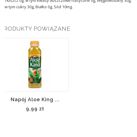
Tłuszcz 0g, w tym kwasy tłuszczowe nasycone 0g, Węglowodany 30g,
w tym cukry 30g, Białko 0g, Sód 10mg.
PRODUKTY POWIĄZANE
Napój Aloe King ...
9,99 zł