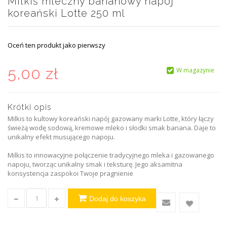
Milkiś mleczny bananowy napój
koreański Lotte 250 ml
Oceń ten produkt jako pierwszy
5,00 zł
W magazynie
Krótki opis
Milkis to kultowy koreański napój gazowany marki Lotte, który łączy
świeżą wodę sodową, kremowe mleko i słodki smak banana. Daje to
unikalny efekt musującego napoju.
Milkis to innowacyjne połączenie tradycyjnego mleka i gazowanego
napoju, tworząc unikalny smak i teksturę. Jego aksamitna
konsystencja zaspokoi Twoje pragnienie
Dodaj do koszyka