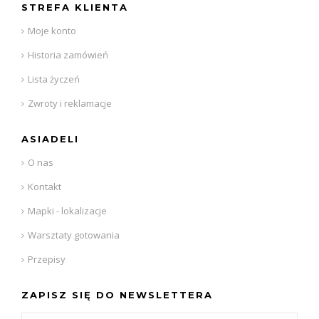
STREFA KLIENTA
Moje konto
Historia zamówień
Lista życzeń
Zwroty i reklamacje
ASIADELI
O nas
Kontakt
Mapki - lokalizacje
Warsztaty gotowania
Przepisy
ZAPISZ SIĘ DO NEWSLETTERA