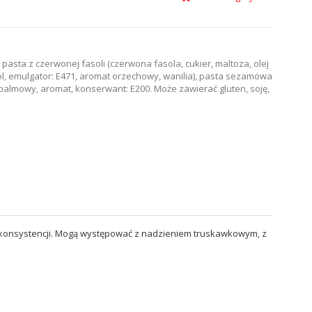
2, pasta z czerwonej fasoli (czerwona fasola, cukier, maltoza, olej
ól, emulgator: E471, aromat orzechowy, wanilia), pasta sezamowa
 palmowy, aromat, konserwant: E200. Może zawierać gluten, soję,
ię konsystencji. Mogą występować z nadzieniem truskawkowym, z