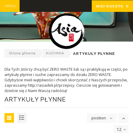
MENU
MÓJ KOSZYK
0
Strona główna
KUCHNIA
ARTYKUŁY PŁYNNE
Dla Tych ,którzy chcą być ZERO WASTE lub są i praktykują w części, po
artykuły płynne i suche zapraszamy do działu ZERO WASTE.
Gdybyście mieli wątpliwości i chcieli skorzystać z Naszych przepisów,
zapraszamy http://asiadeli.pl/przepisy. Cieszcie się gotowaniem i
dzielcie się z Nami Waszą radością!
ARTYKUŁY PŁYNNE
position
12